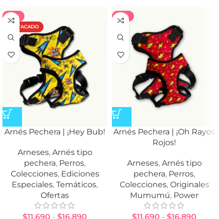
-35%
-35%
DESTACADO
Arnés Pechera | ¡Hey Bub!
Arnés Pechera | ¡Oh Rayos
Rojos!
Arneses
,
Arnés tipo
pechera
,
Perros
,
Arneses
,
Arnés tipo
Colecciones
,
Ediciones
pechera
,
Perros
,
Especiales
,
Temáticos
,
Colecciones
,
Originales
Ofertas
Mumumú
,
Power
$
11.690
-
$
16.890
$
11.690
-
$
16.890