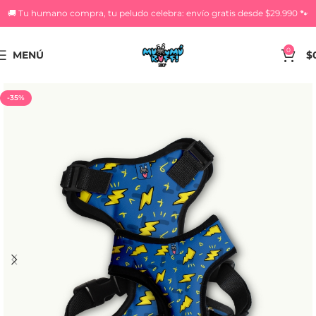
🚚 Tu humano compra, tu peludo celebra: envío gratis desde $29.990 🐾
0
MENÚ
$
-35%