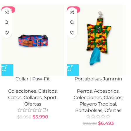
-40%
-35%
Collar | Paw-Fit
Portabolsas Jammin
Colecciones
,
Clásicos
,
Perros
,
Accesorios
,
Gatos
,
Collares
,
Sport
,
Colecciones
,
Clásicos
,
Ofertas
Playero Tropical
,
(3)
Portabolsas
,
Ofertas
$
5.990
$
9.990
$
6.493
$
9.990