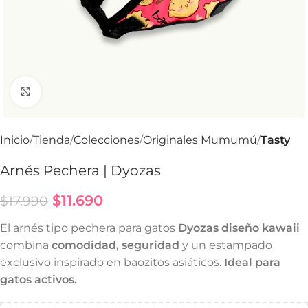
Haga Click para agrandar
Inicio
Tienda
Colecciones
Originales Mumumú
Tasty
Arnés Pechera | Dyozas
$
11.690
$
17.990
El arnés tipo pechera para gatos
Dyozas diseño kawaii
combina
comodidad, seguridad
y un estampado
exclusivo inspirado en baozitos asiáticos.
Ideal para
gatos activos.