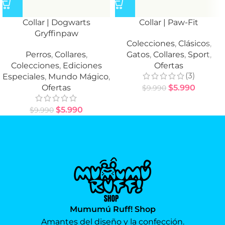
Collar | Dogwarts
Collar | Paw-Fit
Gryffinpaw
Colecciones
,
Clásicos
,
Perros
,
Collares
,
Gatos
,
Collares
,
Sport
,
Colecciones
,
Ediciones
Ofertas
(3)
Especiales
,
Mundo Mágico
,
Ofertas
$
5.990
$
9.990
$
5.990
$
9.990
Mumumú Ruff! Shop
Amantes del diseño y la confección.