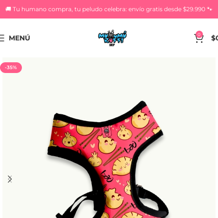
🚚 Tu humano compra, tu peludo celebra: envío gratis desde $29.990 🐾
0
MENÚ
$
-35%