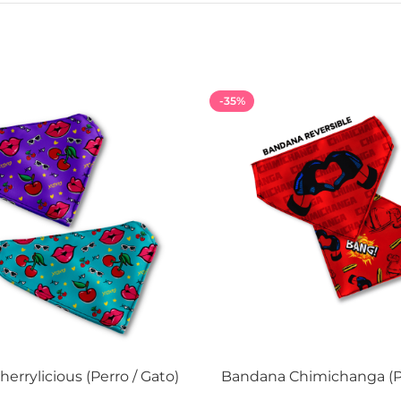
-35%
errylicious (Perro / Gato)
Bandana Chimichanga (Pe
 OPCIONES
SELECCIONAR OPCIONES