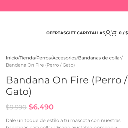
OFERTAS
GIFT CARD
TALLAS
0
/
$
Inicio
Tienda
Perros
Accesorios
Bandanas de collar
Bandana On Fire (Perro / Gato)
Bandana On Fire (Perro /
Gato)
$
6.490
$
9.990
Dale un toque de estilo a tu mascota con nuestras
bandanas para collar. Diseño ajustable, cómodo y