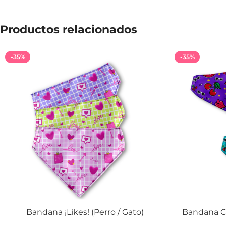
Productos relacionados
-35%
-35%
Bandana ¡Likes! (Perro / Gato)
Bandana Ch
SELECCIONAR OPCIONES
SELECCIONAR