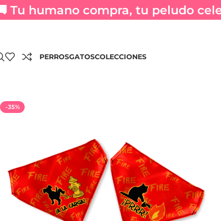
🚚 Tu humano compra, tu peludo celeb
PERROS
GATOS
COLECCIONES
-35%