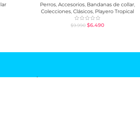
lar
Perros
,
Accesorios
,
Bandanas de collar
,
Colecciones
,
Clásicos
,
Playero Tropical
$
6.490
$
9.990
SUSCRÍBETE
Nombre
Email