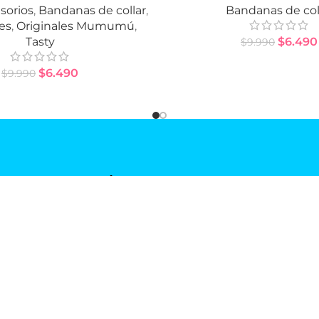
sorios
,
Bandanas de collar
,
Bandanas de col
es
,
Originales Mumumú
,
Tasty
$
6.490
$
9.990
$
6.490
$
9.990
MU RUFF
POLÍTICAS MUMUMU RUFF SHOP
Preguntas Frecuentes
ú Qué?
Cambios y Devoluciones
ds
Transparencia
Políticas Gift Card
A
CONTÁCTANOS
+56 9 3572 3838
cuentame@mumumuruffshop.com
ón
Santiago, Chile.