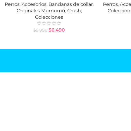
Perros
,
Accesorios
,
Bandanas de collar
,
Perros
,
Acce
Originales Mumumú
,
Crush
,
Coleccion
Colecciones
$
6.490
$
9.990
MUMU
Inicio
Mumum
Gift Car
Tallas
Mumumú Ruff! Shop
TIEND
Amantes del diseño y la confección.
Perros
Gatos
Accesorios hechos a mano.
Colecci
Ofertas