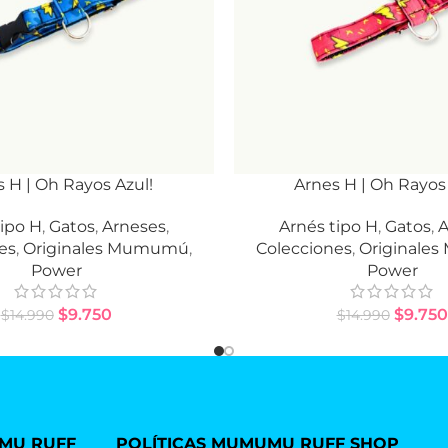
 H | Oh Rayos Azul!
Arnes H | Oh Rayos
 OPCIONES
SELECCIONAR OPCIONES
tipo H
,
Gatos
,
Arneses
,
Arnés tipo H
,
Gatos
,
A
es
,
Originales Mumumú
,
Colecciones
,
Originale
Power
Power
$
9.750
$
9.750
$
14.990
$
14.990
MU RUFF
POLÍTICAS MUMUMU RUFF SHOP