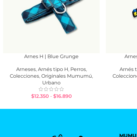
Arnes H | Blue Grunge
Arnes
SELECCIONAR OPCIONES
SELECCIONAR
Arneses
,
Arnés tipo H
,
Perros
,
Arnés 
Colecciones
,
Originales Mumumú
,
Coleccion
Urbano
$
12.350
-
$
16.890
MUMU