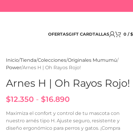
OFERTAS
GIFT CARD
TALLAS
0
/
$
Inicio
Tienda
Colecciones
Originales Mumumú
Power
Arnes H | Oh Rayos Rojo!
Arnes H | Oh Rayos Rojo!
$
12.350
-
$
16.890
Maximiza el confort y control de tu mascota con
nuestro arnés tipo H. Ajuste seguro, resistente y
diseño ergonómico para perros y gatos. ¡Compra