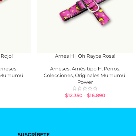
 Rojo!
Arnes H | Oh Rayos Rosa!
SELECCIONAR OPCIONES
rneses
,
Arneses
,
Arnés tipo H
,
Perros
,
s Mumumú
,
Colecciones
,
Originales Mumumú
,
Power
$
12.350
-
$
16.890
SUSCRÍBETE