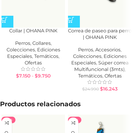
Collar | OHANA PINK
Correa de paseo para perro
| OHANA PINK
Perros
,
Collares
,
Colecciones
,
Ediciones
Perros
,
Accesorios
,
Especiales
,
Temáticos
,
Colecciones
,
Ediciones
Ofertas
Especiales
,
Súper correa
Multifuncional (3mts)
,
$
7.150
-
$
9.750
Temáticos
,
Ofertas
$
16.243
$
24.990
Productos relacionados
-40%
-35%