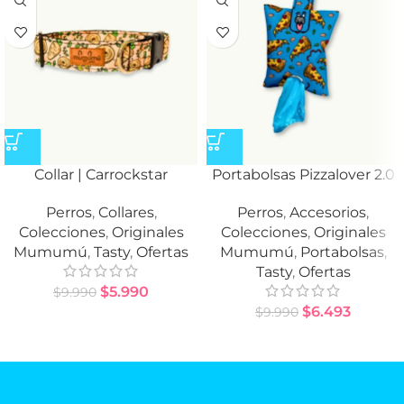
Collar | Carrockstar
Portabolsas Pizzalover 2.0
Perros
,
Collares
,
Perros
,
Accesorios
,
Colecciones
,
Originales
Colecciones
,
Originales
Mumumú
,
Tasty
,
Ofertas
Mumumú
,
Portabolsas
,
Tasty
,
Ofertas
$
5.990
$
9.990
$
6.493
$
9.990