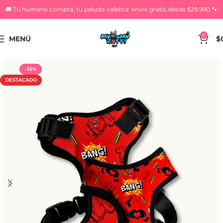
🚚 Tu humano compra, tu peludo celebra: envío gratis desde $29.990 🐾
0
MENÚ
$
-35%
DESTACADO