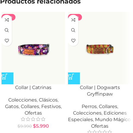
Productos relacionados
-40%
-40%
Collar | Catrinas
Collar | Dogwarts
Gryffinpaw
Colecciones
,
Clásicos
,
Gatos
,
Collares
,
Festivos
,
Perros
,
Collares
,
Ofertas
Colecciones
,
Ediciones
Especiales
,
Mundo Mágico
,
$
5.990
Ofertas
$
9.990