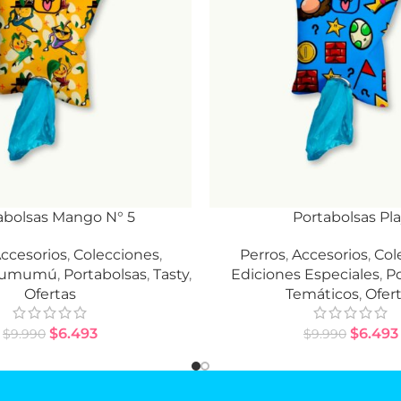
abolsas Mango N° 5
Portabolsas Pl
RRITO
AÑADIR AL CARRITO
ccesorios
,
Colecciones
,
Perros
,
Accesorios
,
Col
 Mumumú
,
Portabolsas
,
Tasty
,
Ediciones Especiales
,
Po
Ofertas
Temáticos
,
Ofer
$
6.493
$
6.493
$
9.990
$
9.990