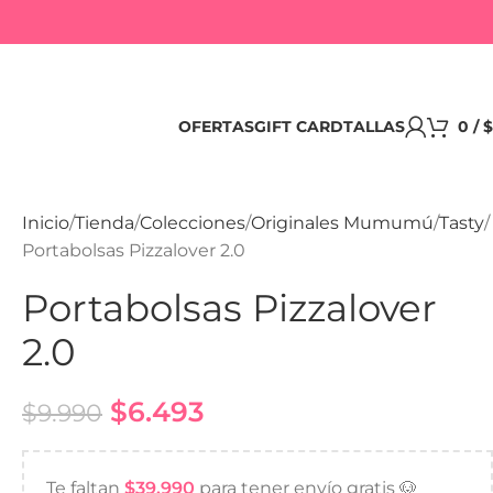
OFERTAS
GIFT CARD
TALLAS
0
/
$
Inicio
Tienda
Colecciones
Originales Mumumú
Tasty
Portabolsas Pizzalover 2.0
Portabolsas Pizzalover
2.0
$
6.493
$
9.990
Te faltan
$
39.990
para tener envío gratis 🐶