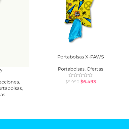
Portabolsas X-PAWS
AÑADIR AL CARRITO
Portabolsas
,
Ofertas
ay
$
6.493
ecciones
,
$
9.990
rtabolsas
,
tas