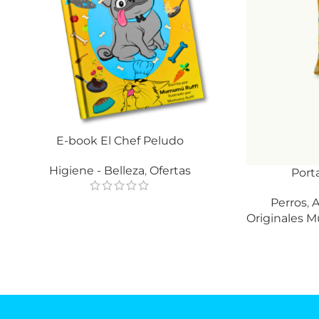
E-book El Chef Peludo
AÑADIR AL CARRITO
Higiene - Belleza
,
Ofertas
Port
AÑADIR AL CA
Perros
,
A
Originales