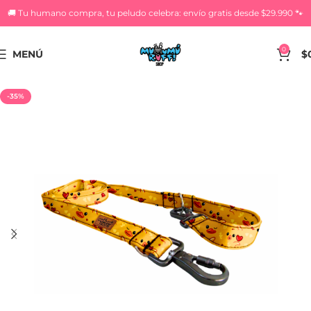
🚚 Tu humano compra, tu peludo celebra: envío gratis desde $29.990 🐾
0
MENÚ
$
-35%