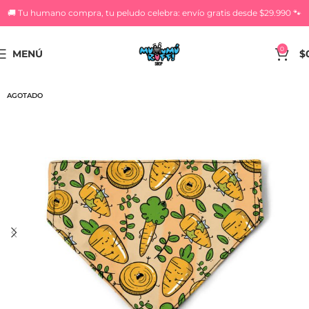
🚚 Tu humano compra, tu peludo celebra: envío gratis desde $29.990 🐾
0
MENÚ
$
AGOTADO