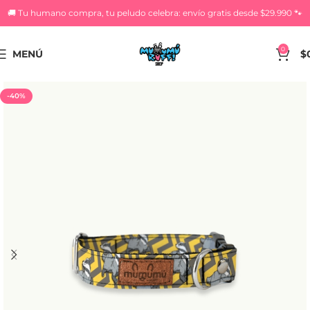
🚚 Tu humano compra, tu peludo celebra: envío gratis desde $29.990 🐾
0
MENÚ
$
-40%