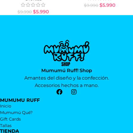
$
5.990
$
9.990
$
5.990
$
9.990
Mumumú Ruff! Shop
Amantes del diseño y la confección.
Accesorios hechos a mano.
MUMUMU RUFF
Inicio
Mumumú Qué?
Gift Cards
Tallas
TIENDA