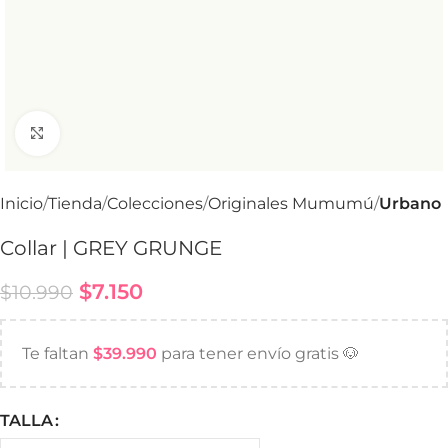
Haga Click para agrandar
Inicio
Tienda
Colecciones
Originales Mumumú
Urbano
Collar | GREY GRUNGE
$
7.150
$
10.990
Te faltan
$
39.990
para tener envío gratis 🐶
TALLA