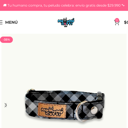
🚚 Tu humano compra, tu peludo celebra: envío gratis desde $29.990 🐾
0
MENÚ
$
-35%