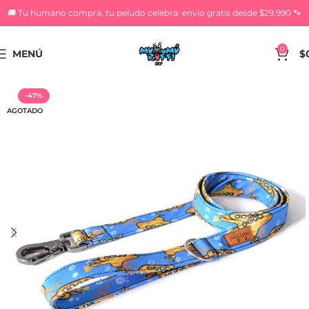
🚚 Tu humano compra, tu peludo celebra: envío gratis desde $29.990 🐾
0
MENÚ
$
-47%
AGOTADO