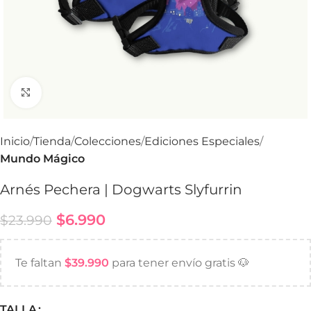
Haga Click para agrandar
Inicio
Tienda
Colecciones
Ediciones Especiales
Mundo Mágico
Arnés Pechera | Dogwarts Slyfurrin
$
6.990
$
23.990
Te faltan
$
39.990
para tener envío gratis 🐶
TALLA