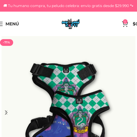
🚚 Tu humano compra, tu peludo celebra: envío gratis desde $29.990 🐾
0
MENÚ
$
-71%