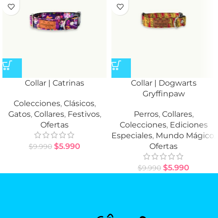
Collar | Catrinas
Collar | Dogwarts
Gryffinpaw
Colecciones
,
Clásicos
,
Gatos
,
Collares
,
Festivos
,
Perros
,
Collares
,
Ofertas
Colecciones
,
Ediciones
Especiales
,
Mundo Mágico
,
$
5.990
Ofertas
$
9.990
$
5.990
$
9.990