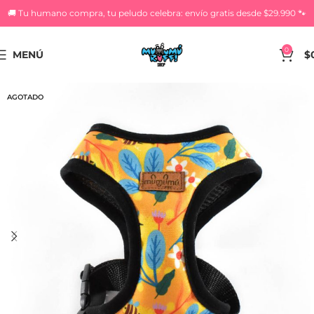
🚚 Tu humano compra, tu peludo celebra: envío gratis desde $29.990 🐾
0
MENÚ
$
AGOTADO