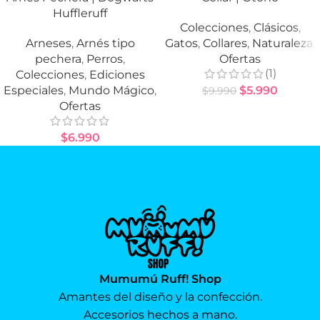
Huffleruff
Colecciones
,
Clásicos
,
Arneses
,
Arnés tipo
Gatos
,
Collares
,
Naturaleza
,
pechera
,
Perros
,
Ofertas
(1)
Colecciones
,
Ediciones
Especiales
,
Mundo Mágico
,
$
5.990
$
9.990
Ofertas
$
6.990
Mumumú Ruff! Shop
Amantes del diseño y la confección.
Accesorios hechos a mano.