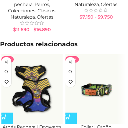
pechera
,
Perros
,
Naturaleza
,
Ofertas
Colecciones
,
Clásicos
,
Naturaleza
,
Ofertas
$
7.150
-
$
9.750
$
11.690
-
$
16.890
Productos relacionados
-71%
-40%
Arnés Pechera | Dogwarts
Collar | Otoño