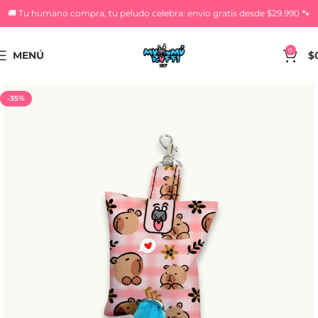
🚚 Tu humano compra, tu peludo celebra: envío gratis desde $29.990 🐾
0
MENÚ
$
-35%