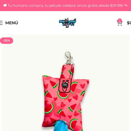
🚚 Tu humano compra, tu peludo celebra: envío gratis desde $29.990 🐾
0
MENÚ
$
-35%