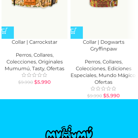
Collar | Carrockstar
Collar | Dogwarts
Gryffinpaw
Perros
,
Collares
,
Colecciones
,
Originales
Perros
,
Collares
,
Mumumú
,
Tasty
,
Ofertas
Colecciones
,
Ediciones
Especiales
,
Mundo Mágico
,
$
5.990
Ofertas
$
9.990
$
5.990
$
9.990