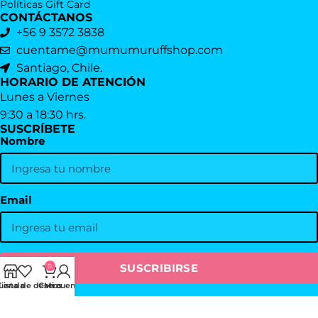
Políticas Gift Card
CONTÁCTANOS
+56 9 3572 3838
cuentame@mumumuruffshop.com
Santiago, Chile.
HORARIO DE ATENCIÓN
Lunes a Viernes
9:30 a 18:30 hrs.
SUSCRÍBETE
Nombre
Email
0
Tienda
Lista de deseos
Carro
Mi cuenta
MumumuRuffShop
2025
by
ACS
.