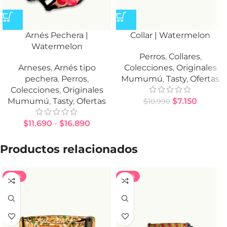
Arnés Pechera |
Collar | Watermelon
Watermelon
Perros
,
Collares
,
Arneses
,
Arnés tipo
Colecciones
,
Originales
pechera
,
Perros
,
Mumumú
,
Tasty
,
Ofertas
Colecciones
,
Originales
Mumumú
,
Tasty
,
Ofertas
$
7.150
$
10.990
$
11.690
-
$
16.890
Productos relacionados
-40%
-40%