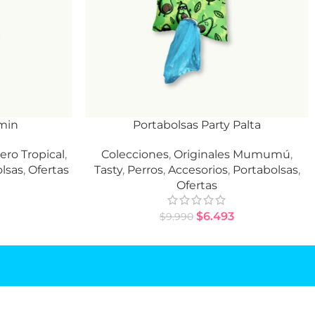
min
Portabolsas Party Palta
AÑADIR AL CARRITO
ero Tropical
,
Colecciones
,
Originales Mumumú
,
lsas
,
Ofertas
Tasty
,
Perros
,
Accesorios
,
Portabolsas
,
Ofertas
$
6.493
$
9.990
SUSCRÍBETE