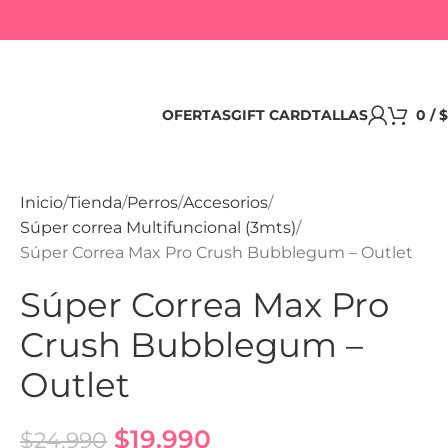
OFERTAS
GIFT CARD
TALLAS
0
/
$
Inicio
Tienda
Perros
Accesorios
Súper correa Multifuncional (3mts)
Súper Correa Max Pro Crush Bubblegum – Outlet
Súper Correa Max Pro
Crush Bubblegum –
Outlet
$
19.990
$
24.990