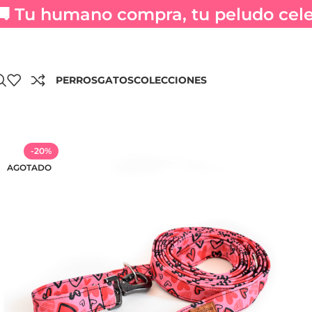
🚚 Tu humano compra, tu peludo celeb
PERROS
GATOS
COLECCIONES
-20%
AGOTADO