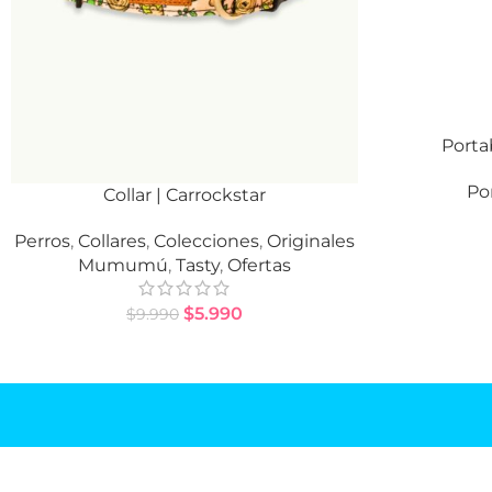
Porta
AÑADIR AL CA
Po
Collar | Carrockstar
SELECCIONAR OPCIONES
Perros
,
Collares
,
Colecciones
,
Originales
Mumumú
,
Tasty
,
Ofertas
$
5.990
$
9.990
MUMU