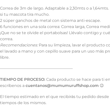
Correa de 3m de largo. Adaptable a 2,30mts o a 1,64mts. M
si tu mascota tira mucho.
2 súper ganchos de metal con sistema anti-escape.
6 funciones en una sola correa: Correa larga, Correa medi
¡Que no se te olvide el portabolsas! Llévalo contigo y cuél
correa.
Recomendaciones:
Para su limpieza, lavar el producto c
el lavado a mano y con cepillo suave para un uso más pro
libre.
——————————————————–
TIEMPO DE PROCESO:
Cada producto se hace para ti e
escríbenos a
cuentanos@mumumuruffshop.com
😉
El tiempo estimado en el que recibirás tu pedido desde 
tiempos de los mismos.