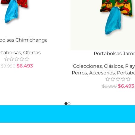
bolsas Chimichanga
RRITO
rtabolsas
,
Ofertas
Portabolsas Jam
AÑADIR AL CARRITO
$
6.493
Colecciones
,
Clásicos
,
Play
$
9.990
Perros
,
Accesorios
,
Portabo
$
6.493
$
9.990
MU RUFF
POLÍTICAS MUMUMU RUFF SHOP